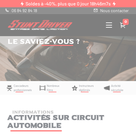
Panneau de gestion des cookies
Soldes à -40%, plus que
0 jour 18h46m6s
06 84 92 84 18
Nous contacter
0
Le saviez-vous ?
Cascadeurs
Nombreux
Instructeurs
Activité
professionnels
films
diplômés
sécurisée
INFORMATIONS
Activités sur circuit
automobile