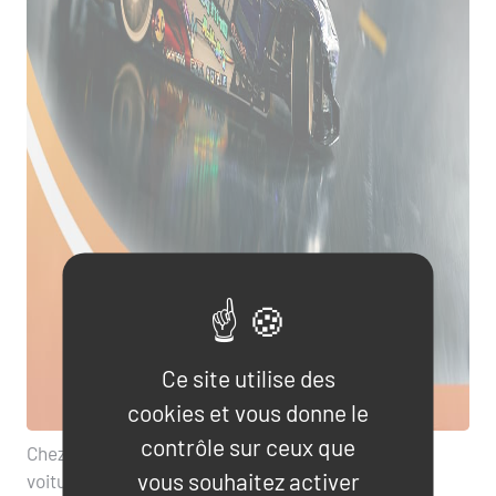
Ce site utilise des
cookies et vous donne le
contrôle sur ceux que
Chez DriftParadiz, vous trouverez les meilleures
vous souhaitez activer
voitures radiocommandées spécialement conçues