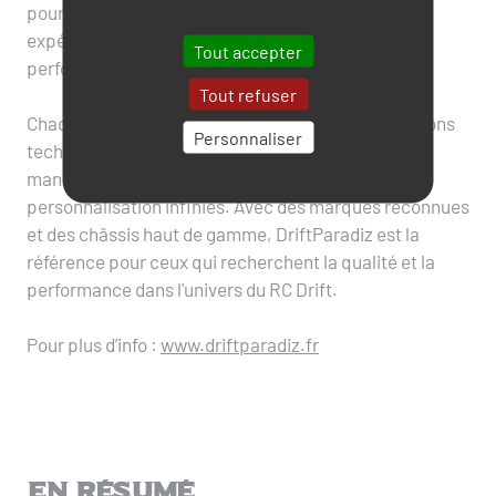
pour le drift. Que vous soyez débutant ou pilote
expérimenté, leur sélection de modèles allie
Tout accepter
performance, précision et style.
Tout refuser
Chaque voiture est équipée des dernières innovations
Personnaliser
techniques pour des dérapages contrôlés, une
maniabilité exceptionnelle et des possibilités de
personnalisation infinies. Avec des marques reconnues
et des châssis haut de gamme, DriftParadiz est la
référence pour ceux qui recherchent la qualité et la
performance dans l'univers du RC Drift.
Pour plus d’info :
www.driftparadiz.fr
En résumé