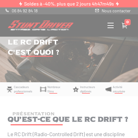
Panneau de gestion des cookies
Soldes à -40%, plus que
2 jours 4h47m48s
06 84 92 84 18
Nous contacter
0
Le RC Drift
C'est quoi ?
Cascadeurs
Nombreux
Instructeurs
Activité
professionnels
films
diplômés
sécurisée
PRÉSENTATION
Qu’est-ce que le RC Drift ?
Le RC Drift (Radio-Controlled Drift) est une discipline