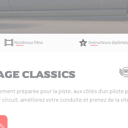
Nombreux films
Instructeurs diplômés
age Classics
ement préparée pour la piste, aux côtés d'un pilote 
 circuit, améliorez votre conduite et prenez de la vi
omo