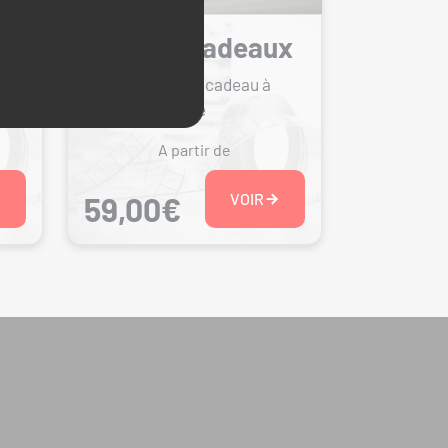
ux
Cartes Cadeaux
ses
Offrez une carte cadeau à
utiliser sur le site
A partir de
VOIR
59,00€