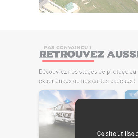
PAS CONVAINCU ?
Retrouvez aussi.
Découvrez nos stages de pilotage au 
expériences ou nos cartes cadeaux !
Ce site utilise