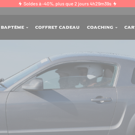
Soldes à -40%, plus que
2 jours 4h29m37s
Baptême
Coffret Cadeau
Coaching
Car