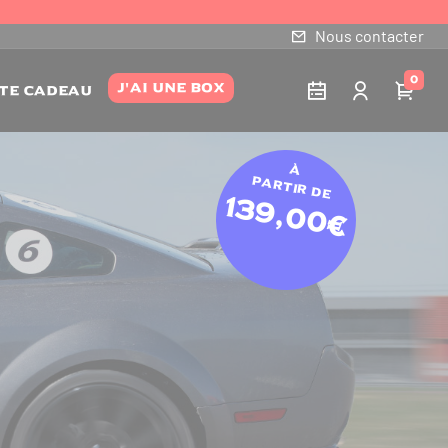
Nous contacter
0
J'AI UNE BOX
te Cadeau
À
partir de
139,00€