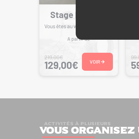
Stage Pilotage
Vous êtes au volant
Vou
A partir de
219,00€
99
VOIR
129,00€
5
ACTIVITÉS À PLUSIEURS
Vous organisez 