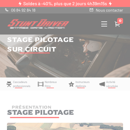
Panneau de gestion des cookies
Soldes à -40%, plus que
2 jours 4h39m14s
06 84 92 84 18
Nous contacter
0
Stage pilotage
sur circuit
Cascadeurs
Nombreux
Instructeurs
Activité
professionnels
films
diplômés
sécurisée
PRÉSENTATION
Stage pilotage