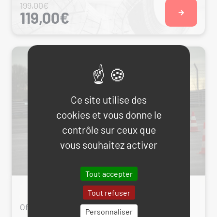
199,00€
119,00€
Ce site utilise des
cookies et vous donne le
contrôle sur ceux que
vous souhaitez activer
Tout accepter
Cartes Cadeaux
Tout refuser
Offrez une carte cadeau à utiliser sur le site
Personnaliser