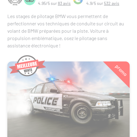
4.95/5 sur
83 avis
4.9/5 sur
532 avis
Les stages de pilotage BMW vous permettent de
perfectionner vos techniques de conduite sur circuit au
volant de BMW préparées pour la piste. Voiture à
propulsion emblématique, osez le pilotage sans
assistance électronique !
promo