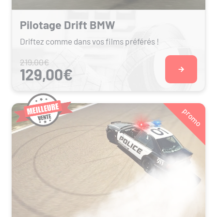
Pilotage Drift BMW
Driftez comme dans vos films préférés !
219,00€
129,00€
promo