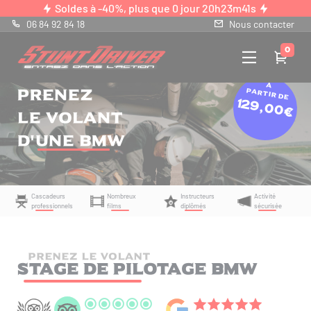
Panneau de gestion des cookies
Soldes à -40%, plus que
0 jour 20h23m40s
06 84 92 84 18
Nous contacter
0
À
Prenez
partir de
129,00€
le volant
d'une BMW
Cascadeurs
Nombreux
Instructeurs
Activité
professionnels
films
diplômés
sécurisée
PRENEZ LE VOLANT
Stage de pilotage Bmw